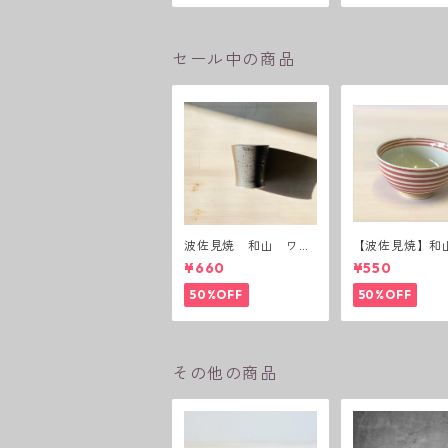
セール中の商品
波佐見焼 和山 ワビ
【波佐見焼】和
カップ 黒錆 3種(アウ
ーダー茶碗 赤
¥660
¥550
トレット）
50%OFF
50%OFF
その他の商品