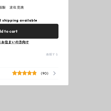
器製 波佐見焼
l shipping available
d to cart
にお住まいの方向け
通報する
(90)