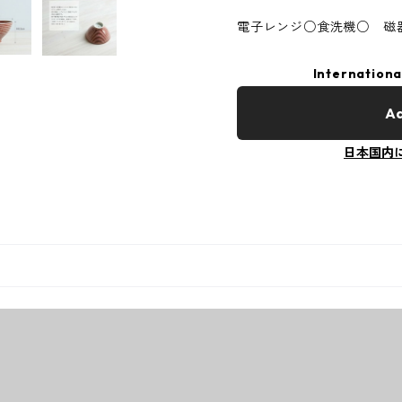
電子レンジ○食洗機○ 磁
Internationa
Ad
日本国内