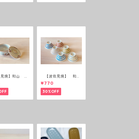
佐見焼】和山 蓋
【波佐見焼】 和
(花絵)
山 広東碗 二色ボー
5
¥770
ダー 全6パターン
OFF
30%OFF