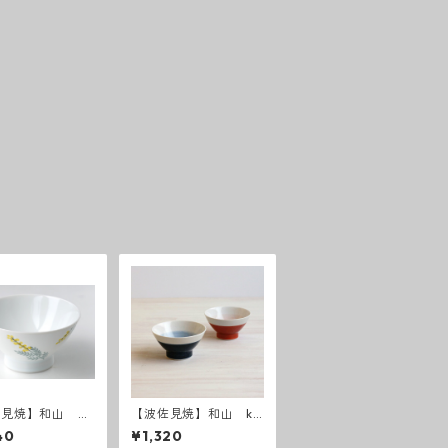
佐見焼】和山 和
【波佐見焼】和山 ku
ザ お茶碗
rawanka碗 半青・半
40
¥1,320
赤