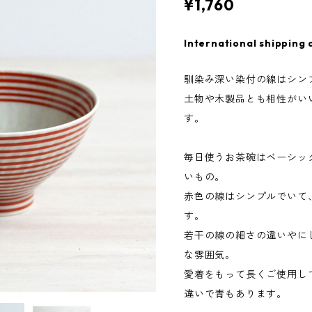
¥1,760
International shipping 
馴染み深い染付の線はシン
土物や木製品とも相性がい
す。
毎日使うお茶碗はベーシッ
いもの。
赤色の線はシンプルでいて
す。
若干の線の細さの違いやに
な雰囲気。
愛着をもって長くご使用し
違いで青もあります。