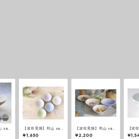
 saz
【波佐見焼】和山 saz
【波佐見焼】和山 saz
【波
碗
anami 飯碗
anami 平碗
ミモ
¥1,650
¥2,200
¥1,5