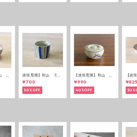
山 ボ
波佐見焼】和山 そば
【波佐見焼】和山 蓋
【波
猪口（十草）
付丸鉢(唐辛子)
付丸鉢
¥700
¥990
¥82
50%OFF
40%OFF
50%