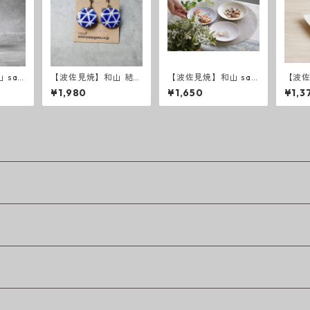
 saz
【波佐見焼】和山 結晶
【波佐見焼】和山 saz
【波
青 イヤリング・ピア
anami ５寸皿
輪花
¥1,980
¥1,650
¥1,3
ス
- 小 -