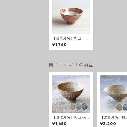
【波佐見焼】和山 ボ
ーダー柄「朱駒」茶碗
¥1,760
同じカテゴリの商品
【波佐見焼】和山 saz
【波佐見焼】和山
anami新色 飯碗
anami 新色 平
¥1,650
¥2,200