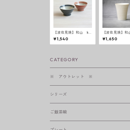
【波佐見焼】和山 ku
【波佐見焼】和山
rawanka碗 藍駒・朱
anami 反コップ
¥1,540
¥1,650
駒
CATEGORY
※ アウトレット ※
シリーズ
shabby chic style
ご飯茶碗
フラワーパレード
プレート