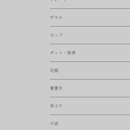
八角シリーズ
楕円皿
ボウル
RONDE
丸皿
大鉢
カップ
ベベルボウル
長皿
中鉢
カップ
ポット・急須
プリーツ
角皿
小鉢
マグカップ
花瓶
取皿
藍駒
カレー＆パスタ皿
フリーカップ
水差し
箸置き
盛皿
ワビカップ
そば猪口
丼ぶり
ハンディ小皿
小皿