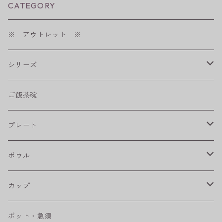
CATEGORY
※ アウトレット ※
シリーズ
shabby chic style
ご飯茶碗
フラワーパレード
プレート
八角シリーズ
楕円皿
ボウル
RONDE
丸皿
大鉢
カップ
ベベルボウル
長皿
中鉢
カップ
ポット・急須