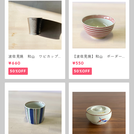
波佐見焼 和山 ワビカップ
【波佐見焼】和山 ボーダー
黒錆 3種(アウトレット）
茶碗 赤
¥660
¥550
50%OFF
50%OFF