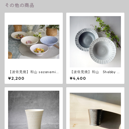
その他の商品
【波佐見焼】和山 sazanami
【波佐見焼】和山 Shabby c
平碗
hic style ボウルL ( ダークグ
¥2,200
¥4,400
レー ／ ライトグレー ）