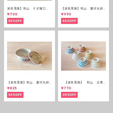
波佐見焼】和山 そば猪口
【波佐見焼】和山 蓋付丸鉢
（十草）
(唐辛子)
¥700
¥990
50%OFF
40%OFF
【波佐見焼】和山 蓋付丸鉢
【波佐見焼】 和山 広東
(花絵)
碗 二色ボーダー 全6パター
¥825
¥770
ン
50%OFF
30%OFF