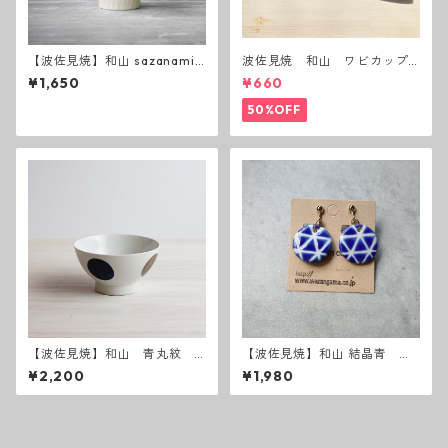
【波佐見焼】和山 sazanami
波佐見焼 和山 ワビカップ
反コップ
黒錆 3種(アウトレット）
¥1,650
¥660
50%OFF
【波佐見焼】和山 青丸紋
【波佐見焼】和山 結晶青 イ
広東丼 小
ヤリング・ピアス
¥2,200
¥1,980