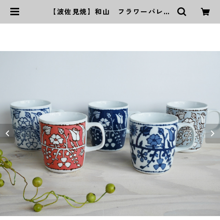
【波佐見焼】和山 フラワーパレー
ド マグカップ | ｜波佐見焼｜WAZ
AN