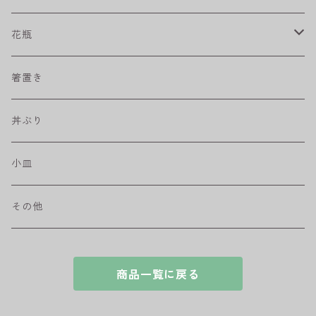
プリーツ
角皿
小鉢
マグカップ
花瓶
取皿
藍駒
カレー＆パスタ皿
フリーカップ
水差し
箸置き
盛皿
ワビカップ
そば猪口
丼ぶり
ハンディ小皿
小皿
和ミモザ
その他
sazanami
商品一覧に戻る