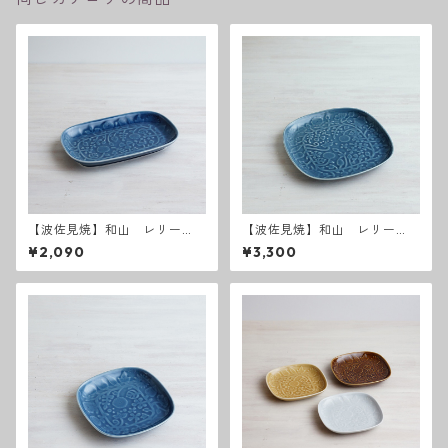
【波佐見焼】和山 レリー
【波佐見焼】和山 レリー
フ・フラワーパレード長皿
フ・フラワーパレード 盛
¥2,090
¥3,300
うす瑠璃
皿 うす瑠璃