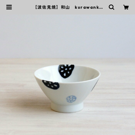
【波佐見焼】和山 kurawanka
碗 れんこん | ｜波佐見焼｜WAZA
N