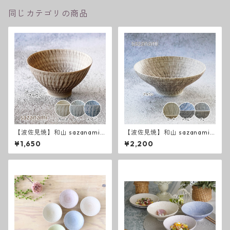
同じカテゴリの商品
【波佐見焼】和山 sazanami
【波佐見焼】和山 sazanami
新色 飯碗
新色 平碗
¥1,650
¥2,200