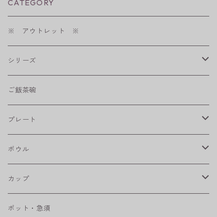
CATEGORY
※ アウトレット ※
シリーズ
shabby chic style
ご飯茶碗
フラワーパレード
プレート
八角シリーズ
楕円皿
ボウル
RONDE
丸皿
大鉢
カップ
ベベルボウル
長皿
中鉢
カップ
ポット・急須