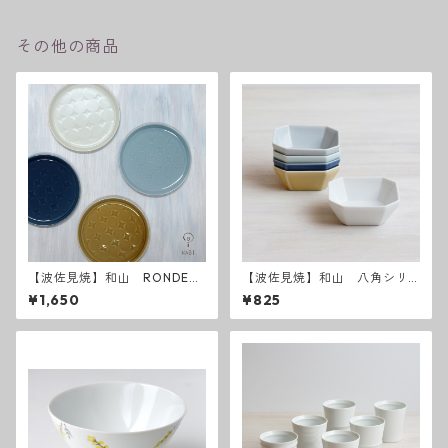
その他の商品
【波佐見焼】和山 RONDE
【波佐見焼】和山 八角シリ
丸皿 M
ーズ S 小付け
¥1,650
¥825