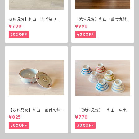
波佐見焼】和山 そば猪口
【波佐見焼】和山 蓋付丸鉢
（十草）
(唐辛子)
¥700
¥990
50%OFF
40%OFF
【波佐見焼】和山 蓋付丸鉢
【波佐見焼】 和山 広東
(花絵)
碗 二色ボーダー 全6パター
¥825
¥770
ン
50%OFF
30%OFF