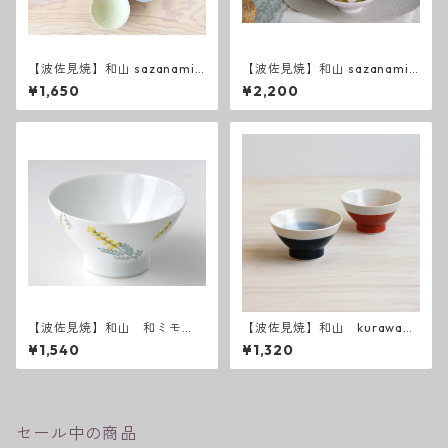
【波佐見焼】和山 sazanami
【波佐見焼】和山 sazanami
飯碗
平碗
¥1,650
¥2,200
【波佐見焼】和山 和ミモ
【波佐見焼】和山 kurawank
ザ お茶碗
a碗 半青・半赤
¥1,540
¥1,320
セール中の商品