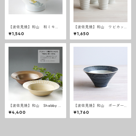
【波佐見焼】和山 和ミモ
【波佐見焼】和山 ワビカッ
ザ お茶碗
プ 白 - 全6種類 -
¥1,540
¥1,650
【波佐見焼】和山 Shabby c
【波佐見焼】和山 ボーダー
hic style ボウル大
柄「藍駒」反り碗中
¥4,400
¥1,760