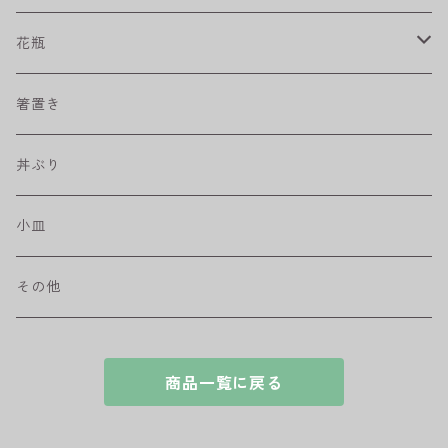
プリーツ
角皿
小鉢
マグカップ
花瓶
取皿
藍駒
カレー＆パスタ皿
フリーカップ
水差し
箸置き
盛皿
ワビカップ
そば猪口
丼ぶり
ハンディ小皿
小皿
和ミモザ
その他
sazanami
商品一覧に戻る