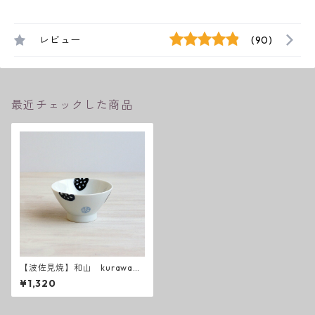
レビュー
(90)
最近チェックした商品
【波佐見焼】和山 kurawank
a碗 れんこん
¥1,320