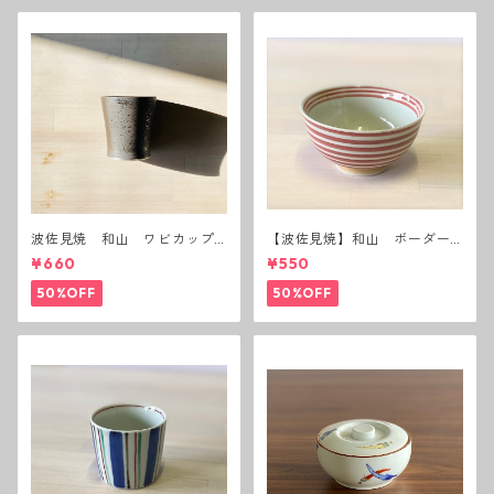
波佐見焼 和山 ワビカップ
【波佐見焼】和山 ボーダー
黒錆 3種(アウトレット）
茶碗 赤
¥660
¥550
50%OFF
50%OFF