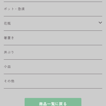
ベベルボウル
長皿
中鉢
カップ
ポット・急須
プリーツ
角皿
小鉢
マグカップ
花瓶
取皿
藍駒
カレー＆パスタ皿
フリーカップ
水差し
箸置き
盛皿
ワビカップ
そば猪口
丼ぶり
ハンディ小皿
小皿
和ミモザ
その他
sazanami
商品一覧に戻る