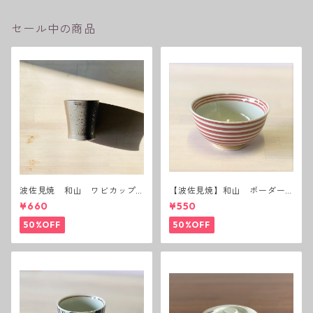
セール中の商品
波佐見焼 和山 ワビカップ
【波佐見焼】和山 ボーダー
黒錆 3種(アウトレット）
茶碗 赤
¥660
¥550
50%OFF
50%OFF