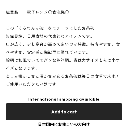
磁器製 電子レンジ○食洗機○
この「くらわんか碗」をモチーフにしたお茶碗。
波佐見焼、日用食器の代表的なアイテムです。
口が広く、少し高台が高めで広いのが特徴。持ちやすさ、食
べやすさ、安定感と機能面に優れています。
絵柄は和風でいてモダンな駒筋柄。青は大サイズと赤は小サ
イズとなります。
どこか懐かしさと温かさがあるお茶碗は毎日の食卓で末永く
ご使用いただきたい器です。
International shipping available
Add to cart
日本国内にお住まいの方向け