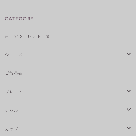
CATEGORY
※ アウトレット ※
シリーズ
shabby chic style
ご飯茶碗
フラワーパレード
プレート
八角シリーズ
楕円皿
ボウル
RONDE
丸皿
大鉢
カップ