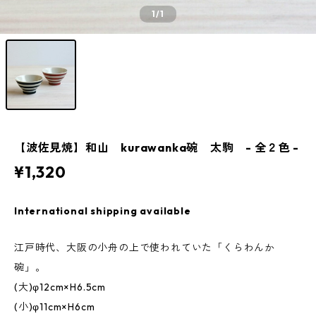
1
/1
【波佐見焼】和山 kurawanka碗 太駒 - 全２色 -
¥1,320
International shipping available
江戸時代、大阪の小舟の上で使われていた「くらわんか
碗」。
(大)φ12cm×H6.5cm
(小)φ11cm×H6cm