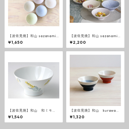
【波佐見焼】和山 sazanami
【波佐見焼】和山 sazanami
飯碗
平碗
¥1,650
¥2,200
【波佐見焼】和山 和ミモ
【波佐見焼】和山 kurawank
ザ お茶碗
a碗 半青・半赤
¥1,540
¥1,320