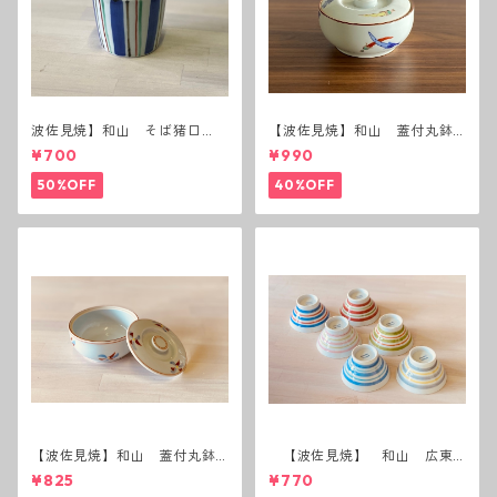
波佐見焼】和山 そば猪口
【波佐見焼】和山 蓋付丸鉢
（十草）
(唐辛子)
¥700
¥990
50%OFF
40%OFF
【波佐見焼】和山 蓋付丸鉢
【波佐見焼】 和山 広東
(花絵)
碗 二色ボーダー 全6パター
¥825
¥770
ン