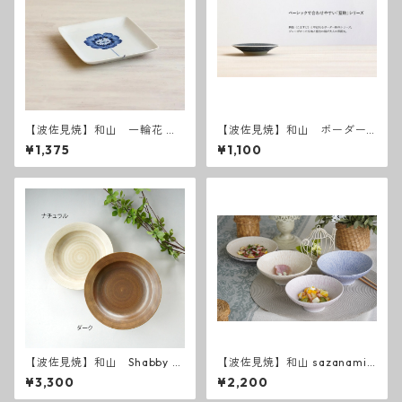
【波佐見焼】和山 一輪花 W
【波佐見焼】和山 ボーダー
プレート角皿 - 小 -
柄 「藍駒」小皿
¥1,375
¥1,100
【波佐見焼】和山 Shabby c
【波佐見焼】和山 sazanami
hic style カレー皿
平碗
¥3,300
¥2,200