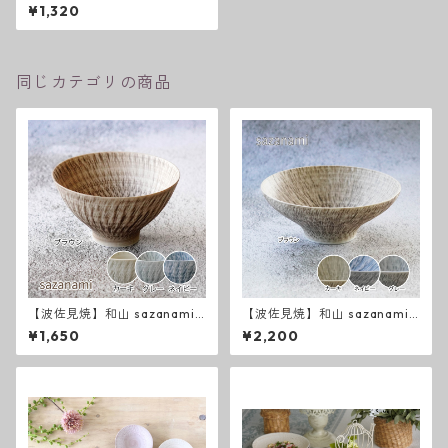
a碗 太駒 - 全２色 -
¥1,320
同じカテゴリの商品
【波佐見焼】和山 sazanami
【波佐見焼】和山 sazanami
新色 飯碗
新色 平碗
¥1,650
¥2,200