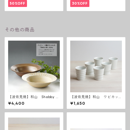
50%OFF
30%OFF
その他の商品
【波佐見焼】和山 Shabby c
【波佐見焼】和山 ワビカッ
hic style ボウル大
プ 白 - 全6種類 -
¥4,400
¥1,650