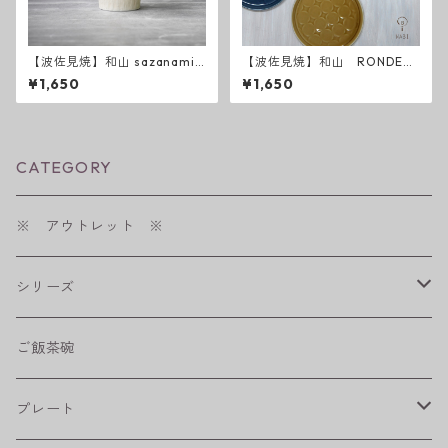
【波佐見焼】和山 sazanami
【波佐見焼】和山 RONDE
反コップ
丸皿 M
¥1,650
¥1,650
CATEGORY
※ アウトレット ※
シリーズ
shabby chic style
ご飯茶碗
フラワーパレード
プレート